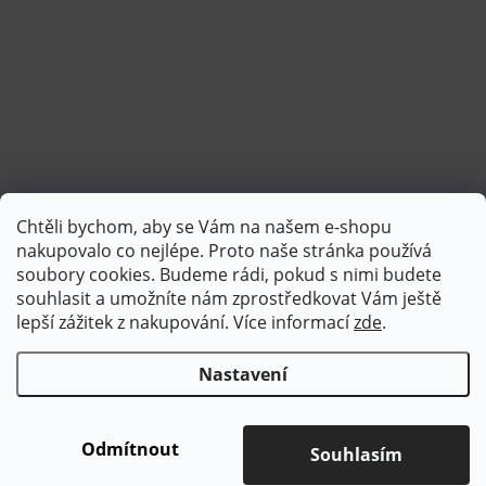
Chtěli bychom, aby se Vám na našem e-shopu
Sledovat na Instagramu
nakupovalo co nejlépe. Proto naše stránka používá
soubory cookies. Budeme rádi, pokud s nimi budete
souhlasit a umožníte nám zprostředkovat Vám ještě
lepší zážitek z nakupování.
Více informací
zde
.
Nastavení
Copyright 2026
Brotex | Kvalitní bytový textil
. Všechna práva
vyhrazena.
Upravit nastavení cookies
Odmítnout
Souhlasím
Vytvořil Shoptet