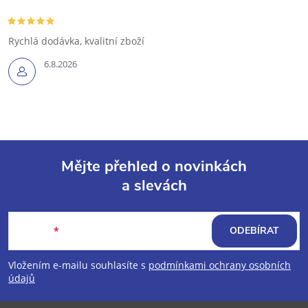
Rychlá dodávka, kvalitní zboží
6.8.2026
Mějte přehled o novinkách
a slevách
Z
á
E-mail
ODEBÍRAT
p
Vložením e-mailu souhlasíte s
podmínkami ochrany osobních
údajů
a