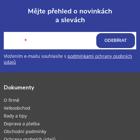
Mějte přehled o novinkách
a slevách
Z
á
E-mail
ODEBÍRAT
p
Vložením e-mailu souhlasíte s
podmínkami ochrany osobních
údajů
a
t
Dokumenty
í
O firmě
Velkoobchod
Rady a tipy
Doprava a platba
Obchodní podmínky
Ochrana osobních údajů