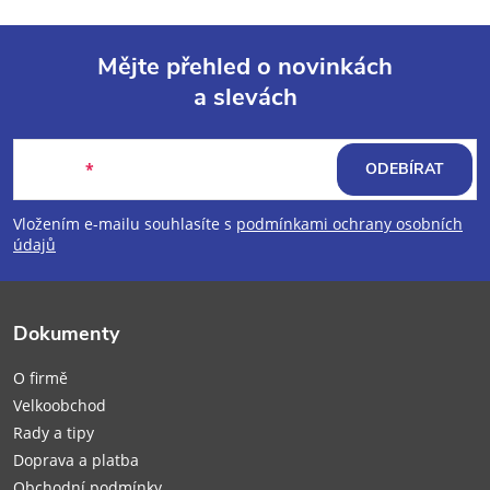
Mějte přehled o novinkách
a slevách
Z
á
E-mail
ODEBÍRAT
p
Vložením e-mailu souhlasíte s
podmínkami ochrany osobních
údajů
a
t
Dokumenty
í
O firmě
Velkoobchod
Rady a tipy
Doprava a platba
Obchodní podmínky