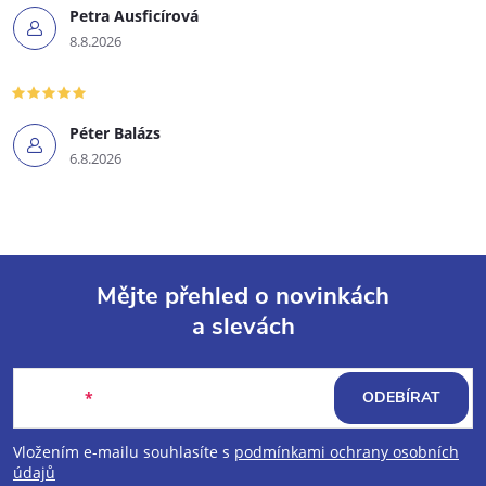
Petra Ausficírová
8.8.2026
Péter Balázs
6.8.2026
Mějte přehled o novinkách
a slevách
Z
á
E-mail
ODEBÍRAT
p
Vložením e-mailu souhlasíte s
podmínkami ochrany osobních
údajů