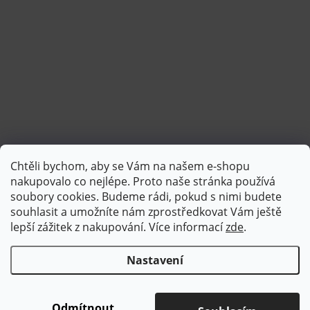
Chtěli bychom, aby se Vám na našem e-shopu
Sledovat na Instagramu
nakupovalo co nejlépe. Proto naše stránka používá
soubory cookies. Budeme rádi, pokud s nimi budete
souhlasit a umožníte nám zprostředkovat Vám ještě
lepší zážitek z nakupování.
Více informací
zde
.
Nastavení
Copyright 2026
Brotex | Kvalitní bytový textil
. Všechna práva
vyhrazena.
Upravit nastavení cookies
Odmítnout