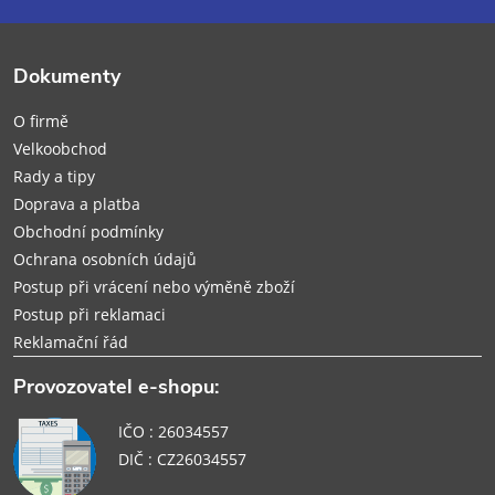
a
t
Dokumenty
í
O firmě
Velkoobchod
Rady a tipy
Doprava a platba
Obchodní podmínky
Ochrana osobních údajů
Postup při vrácení nebo výměně zboží
Postup při reklamaci
Reklamační řád
Provozovatel e-shopu:
IČO : 26034557
DIČ : CZ26034557