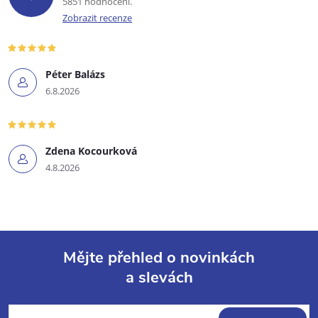
5851 hodnocení
Zobrazit recenze
Péter Balázs
6.8.2026
Zdena Kocourková
4.8.2026
Mějte přehled o novinkách
a slevách
Z