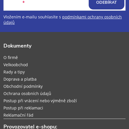
á
E-mail
ODEBÍRAT
p
Vložením e-mailu souhlasíte s
podmínkami ochrany osobních
údajů
a
t
Dokumenty
í
O firmě
Velkoobchod
Rady a tipy
Doprava a platba
Obchodní podmínky
Ochrana osobních údajů
Postup při vrácení nebo výměně zboží
Postup při reklamaci
Reklamační řád
Provozovatel e-shopu: