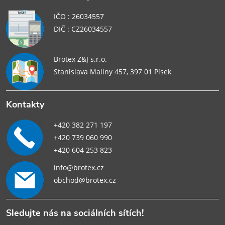
IČO : 26034557
DIČ : CZ26034557
Brotex Z&J s.r.o.
Stanislava Maliny 457, 397 01 Písek
Kontakty
+420 382 271 197
+420 739 060 990
+420 604 253 823
info@brotex.cz
obchod@brotex.cz
Sledujte nás na sociálních sítích!