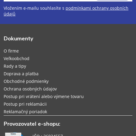
á
Vložením e-mailu souhlasíte s
podmínkami ochrany osobních
p
údajů
ä
Dokumenty
t
O firme
i
Veľkoobchod
Rady a tipy
e
Doprava a platba
Obchodné podmienky
Ochrana osobných údajov
Postup pri vrátení alebo výmene tovaru
Postup pri reklamácii
Reklamačný poriadok
Provozovatel e-shopu: