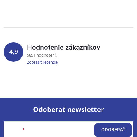
Hodnotenie zákazníkov
4,9
5851 hodnotení
Zobraziť recenzie
Odoberať newsletter
Z
Email
ODOBERAŤ