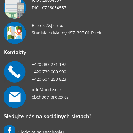
IČO : 26034557
DIČ : CZ26034557
Brotex Z&J s.r.o.
Stanislava Maliny 457, 397 01 Písek
Kontakty
+420 382 271 197
+420 739 060 990
+420 604 253 823
info@brotex.cz
obchod@brotex.cz
Sledujte nás na sociálnych sieťach!
Sledovať na Facebooku