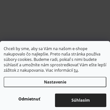
Chceli by sme, aby sa Vám na našom e-shope
Sledovať na Instagrame
nakupovalo čo najlepšie. Preto naša stránka používa
súbory cookies. Budeme radi, pokiaľ s nimi budete
súhlasiť a umožníte nám sprostredkovať Vám ešte lepší
PlatimPak
zážitok z nakupovania. Viac informácií
tu
.
Nastavenie
Copyright 2026
Brotex | Kvalitný bytový textil
. Všetky práva
vyhradené.
Upraviť nastavenie cookies
Odmietnuť
Súhlasím
Vytvoril Shoptet