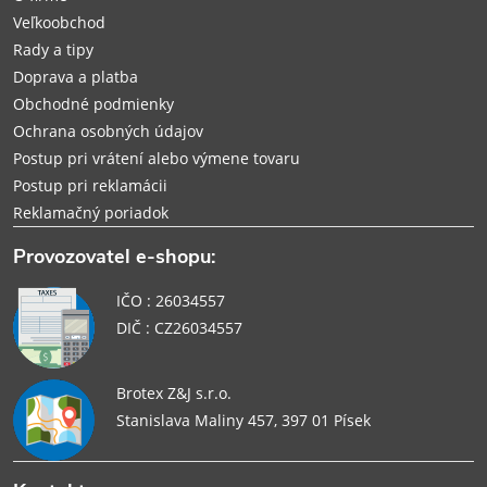
i
Veľkoobchod
Rady a tipy
e
Doprava a platba
Obchodné podmienky
Ochrana osobných údajov
Postup pri vrátení alebo výmene tovaru
Postup pri reklamácii
Reklamačný poriadok
Provozovatel e-shopu:
IČO : 26034557
DIČ : CZ26034557
Brotex Z&J s.r.o.
Stanislava Maliny 457, 397 01 Písek