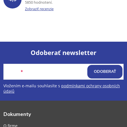
5850 hodnotení
Zobraziť recenzie
Odoberať newsletter
Z
Email
ODOBERAŤ
á
Vložením e-mailu souhlasíte s
podmínkami ochrany osobních
p
údajů
ä
Dokumenty
t
O firme