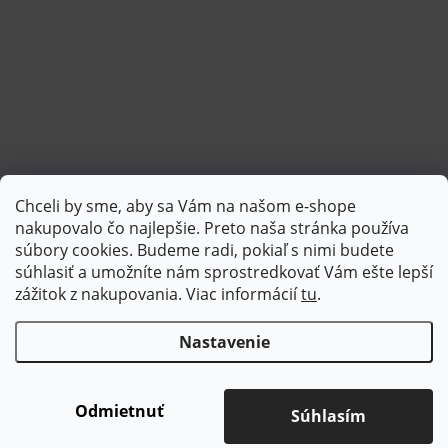
Chceli by sme, aby sa Vám na našom e-shope
Sledovať na Instagrame
nakupovalo čo najlepšie. Preto naša stránka používa
súbory cookies. Budeme radi, pokiaľ s nimi budete
súhlasiť a umožníte nám sprostredkovať Vám ešte lepší
PlatimPak
zážitok z nakupovania. Viac informácií
tu
.
Nastavenie
Copyright 2026
Brotex | Kvalitný bytový textil
. Všetky práva
vyhradené.
Upraviť nastavenie cookies
Odmietnuť
Súhlasím
Vytvoril Shoptet