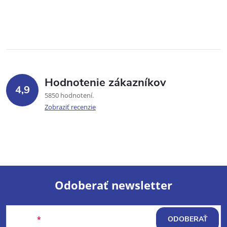
Hodnotenie zákazníkov
4,9
5850 hodnotení
Zobraziť recenzie
Odoberať newsletter
Z
Email
ODOBERAŤ