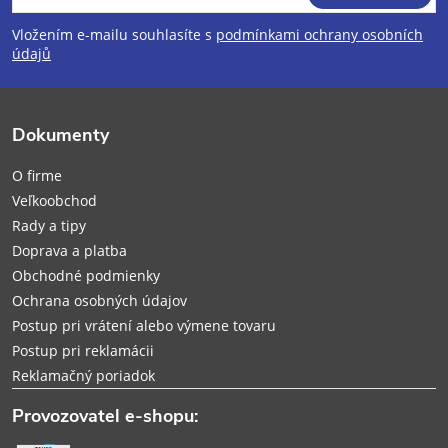
á
Vložením e-mailu souhlasíte s
podmínkami ochrany osobních
p
údajů
ä
Dokumenty
t
O firme
i
Veľkoobchod
Rady a tipy
e
Doprava a platba
Obchodné podmienky
Ochrana osobných údajov
Postup pri vrátení alebo výmene tovaru
Postup pri reklamácii
Reklamačný poriadok
Provozovatel e-shopu: