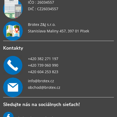
IČO : 26034557
DIČ : CZ26034557
Brotex Z&J s.r.o.
Stanislava Maliny 457, 397 01 Písek
Kontakty
+420 382 271 197
+420 739 060 990
+420 604 253 823
info@brotex.cz
obchod@brotex.cz
Sledujte nás na sociálnych sieťach!