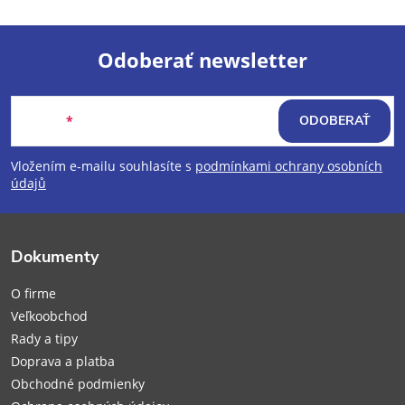
Odoberať newsletter
Z
Email
ODOBERAŤ
á
Vložením e-mailu souhlasíte s
podmínkami ochrany osobních
p
údajů
ä
Dokumenty
t
O firme
i
Veľkoobchod
Rady a tipy
e
Doprava a platba
Obchodné podmienky