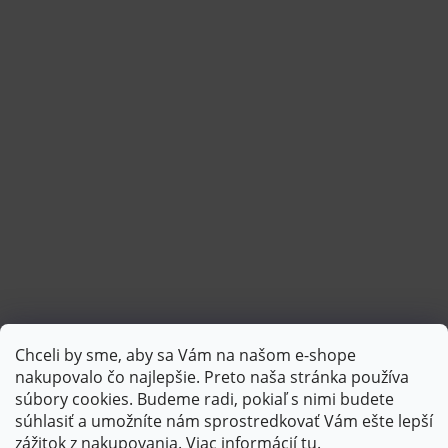
Chceli by sme, aby sa Vám na našom e-shope
Sledovať na Instagrame
nakupovalo čo najlepšie. Preto naša stránka používa
súbory cookies. Budeme radi, pokiaľ s nimi budete
súhlasiť a umožníte nám sprostredkovať Vám ešte lepší
PlatimPak
zážitok z nakupovania. Viac informácií
tu
.