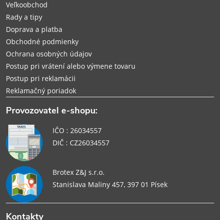
i
Veľkoobchod
Rady a tipy
e
Doprava a platba
Obchodné podmienky
Ochrana osobných údajov
Postup pri vrátení alebo výmene tovaru
Postup pri reklamácii
Reklamačný poriadok
Provozovatel e-shopu:
IČO : 26034557
DIČ : CZ26034557
Brotex Z&J s.r.o.
Stanislava Maliny 457, 397 01 Písek
Kontakty