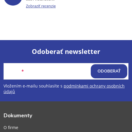
Zobraziť recenzie
Odoberať newsletter
Z
Email
ODOBERAŤ
á
Vložením e-mailu souhlasíte s
podmínkami ochrany osobních
p
údajů
ä
Dokumenty
t
O firme