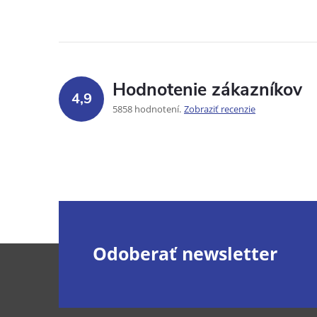
Hodnotenie zákazníkov
4,9
5858 hodnotení
Zobraziť recenzie
Z
Odoberať newsletter
á