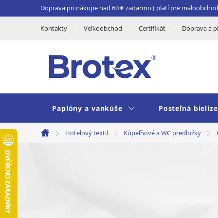
Prejsť
Doprava pri nákupe nad 60 € zadarmo ( platí pre maloobchod 
na
Kontakty
Veľkoobchod
Certifikát
Doprava a p
obsah
Paplóny a vankúše
Posteľná bieliz
Hotelový textil
Kúpeľňové a WC predložky
Domov