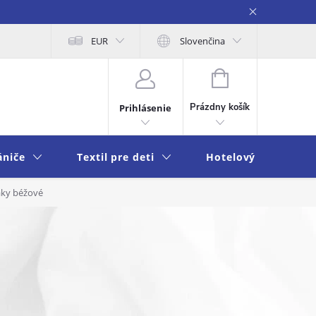
na osobných údajov
EUR
Moja objednávka
Slovenčina
NÁKUPNÝ
KOŠÍK
Prázdny košík
Prihlásenie
ániče
Textil pre deti
Hotelový textil
aky béžové