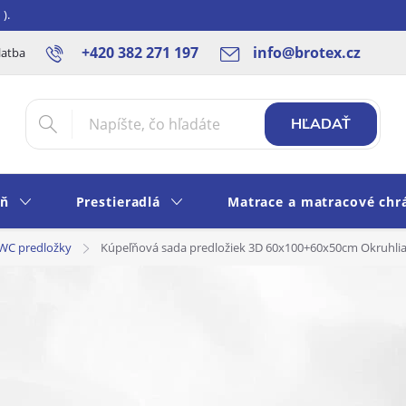
).
+420 382 271 197
info@brotex.cz
latba SK
Blog
Rady a tipy
Obchodné podmienky
Ochra
HĽADAŤ
eň
Prestieradlá
Matrace a matracové chr
WC predložky
Kúpeľňová sada predložiek 3D 60x100+60x50cm Okruhli