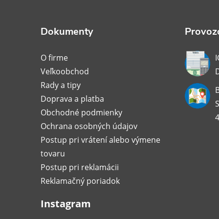
p
ä
Dokumenty
Provozo
t
O firme
I
Veľkoobchod
i
Rady a tipy
B
Doprava a platba
e
S
Obchodné podmienky
4
Ochrana osobných údajov
Postup pri vrátení alebo výmene
tovaru
Postup pri reklamácii
Reklamačný poriadok
Instagram