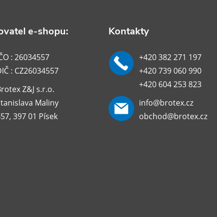
vatel e-shopu:
Kontakty
ČO : 26034557
+420 382 271 197
DIČ : CZ26034557
+420 739 060 990
+420 604 253 823
rotex Z&J s.r.o.
tanislava Maliny
info@brotex.cz
57, 397 01 Písek
obchod@brotex.cz