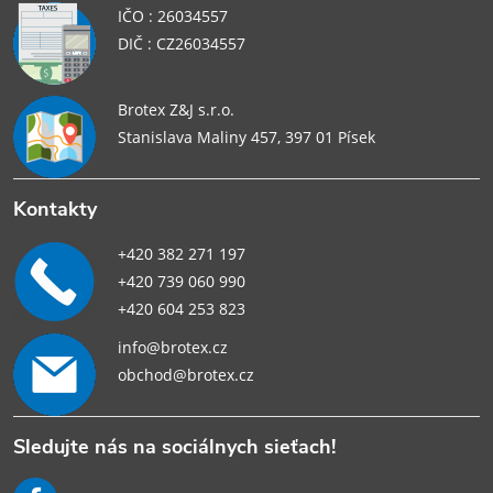
IČO : 26034557
DIČ : CZ26034557
Brotex Z&J s.r.o.
Stanislava Maliny 457, 397 01 Písek
Kontakty
+420 382 271 197
+420 739 060 990
+420 604 253 823
info@brotex.cz
obchod@brotex.cz
Sledujte nás na sociálnych sieťach!