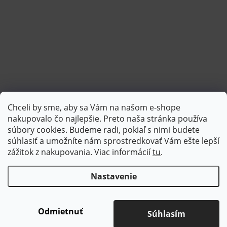
Chceli by sme, aby sa Vám na našom e-shope
Sledovať na Instagrame
nakupovalo čo najlepšie. Preto naša stránka používa
súbory cookies. Budeme radi, pokiaľ s nimi budete
súhlasiť a umožníte nám sprostredkovať Vám ešte lepší
PlatimPak
zážitok z nakupovania. Viac informácií
tu
.
Nastavenie
Copyright 2026
Brotex | Kvalitný bytový textil
. Všetky práva
vyhradené.
Upraviť nastavenie cookies
Odmietnuť
Súhlasím
Vytvoril Shoptet