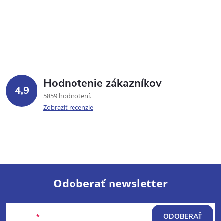
Hodnotenie zákazníkov
4,9
5859 hodnotení
Zobraziť recenzie
Odoberať newsletter
Z
Email
ODOBERAŤ