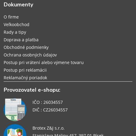
Dokumenty
t
O firme
i
Veľkoobchod
Rady a tipy
e
Doprava a platba
Obchodné podmienky
Ochrana osobných údajov
Postup pri vrátení alebo výmene tovaru
Postup pri reklamácii
Reklamačný poriadok
Provozovatel e-shopu:
IČO : 26034557
DIČ : CZ26034557
Brotex Z&J s.r.o.
Stanislava Maliny 457, 397 01 Písek