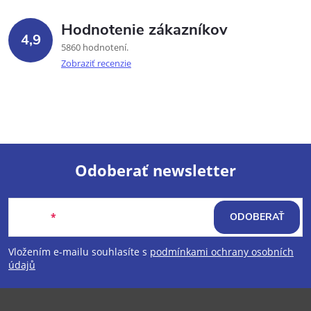
Hodnotenie zákazníkov
4,9
5860 hodnotení
Zobraziť recenzie
Odoberať newsletter
Z
Email
ODOBERAŤ
á
Vložením e-mailu souhlasíte s
podmínkami ochrany osobních
p
údajů
ä