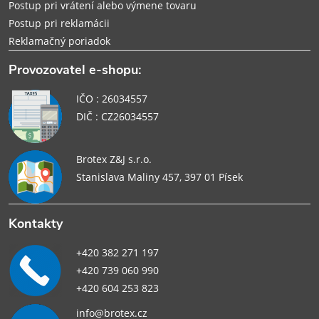
Postup pri vrátení alebo výmene tovaru
Postup pri reklamácii
Reklamačný poriadok
Provozovatel e-shopu:
IČO : 26034557
DIČ : CZ26034557
Brotex Z&J s.r.o.
Stanislava Maliny 457, 397 01 Písek
Kontakty
+420 382 271 197
+420 739 060 990
+420 604 253 823
info@brotex.cz