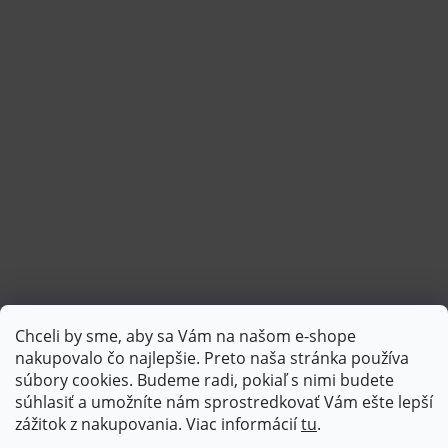
Chceli by sme, aby sa Vám na našom e-shope
Sledovať na Instagrame
nakupovalo čo najlepšie. Preto naša stránka používa
súbory cookies. Budeme radi, pokiaľ s nimi budete
súhlasiť a umožníte nám sprostredkovať Vám ešte lepší
PlatimPak
zážitok z nakupovania. Viac informácií
tu
.