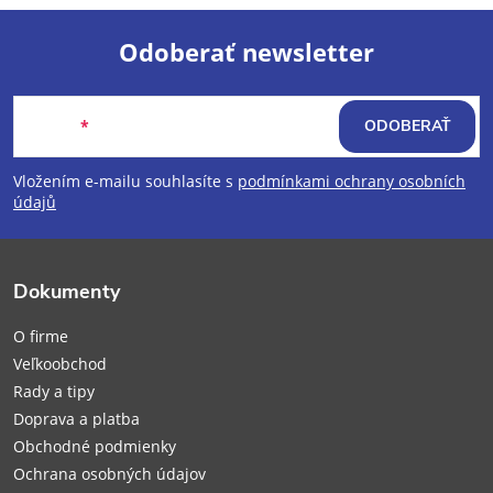
Odoberať newsletter
Z
Email
ODOBERAŤ
á
Vložením e-mailu souhlasíte s
podmínkami ochrany osobních
p
údajů
ä
Dokumenty
t
O firme
i
Veľkoobchod
Rady a tipy
e
Doprava a platba
Obchodné podmienky
Ochrana osobných údajov