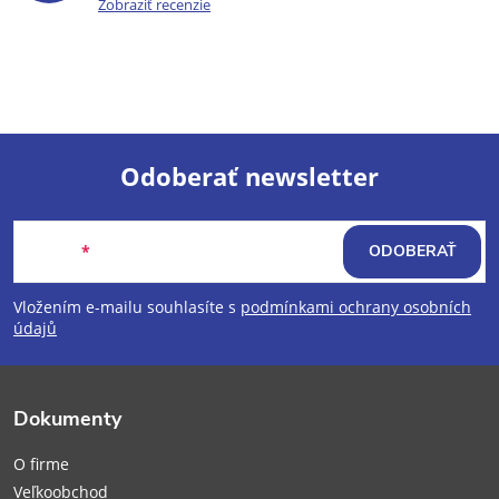
Zobraziť recenzie
Odoberať newsletter
Z
Email
ODOBERAŤ
á
Vložením e-mailu souhlasíte s
podmínkami ochrany osobních
p
údajů
ä
Dokumenty
t
O firme
Veľkoobchod