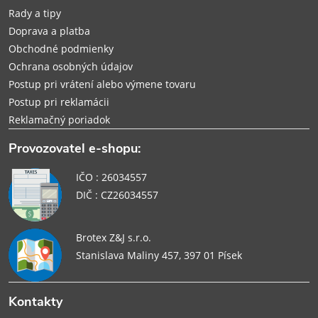
i
Rady a tipy
e
Doprava a platba
Obchodné podmienky
Ochrana osobných údajov
Postup pri vrátení alebo výmene tovaru
Postup pri reklamácii
Reklamačný poriadok
Provozovatel e-shopu:
IČO : 26034557
DIČ : CZ26034557
Brotex Z&J s.r.o.
Stanislava Maliny 457, 397 01 Písek
Kontakty