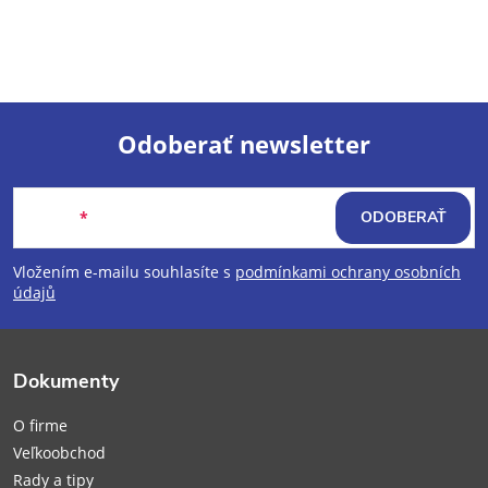
Odoberať newsletter
Z
Email
ODOBERAŤ
á
Vložením e-mailu souhlasíte s
podmínkami ochrany osobních
p
údajů
ä
Dokumenty
t
O firme
i
Veľkoobchod
Rady a tipy