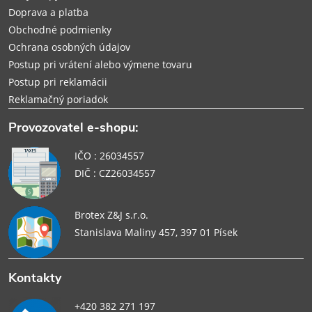
e
Doprava a platba
Obchodné podmienky
Ochrana osobných údajov
Postup pri vrátení alebo výmene tovaru
Postup pri reklamácii
Reklamačný poriadok
Provozovatel e-shopu:
IČO : 26034557
DIČ : CZ26034557
Brotex Z&J s.r.o.
Stanislava Maliny 457, 397 01 Písek
Kontakty
+420 382 271 197