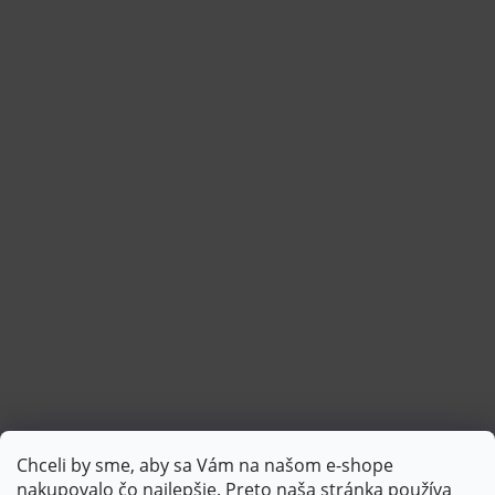
Chceli by sme, aby sa Vám na našom e-shope
Sledovať na Instagrame
nakupovalo čo najlepšie. Preto naša stránka používa