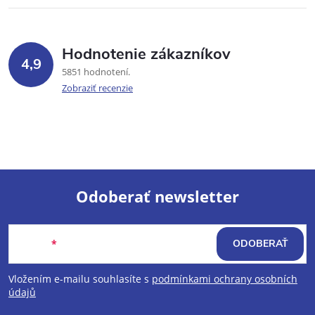
Hodnotenie zákazníkov
4,9
5851 hodnotení
Zobraziť recenzie
Odoberať newsletter
Z
Email
ODOBERAŤ
á
Vložením e-mailu souhlasíte s
podmínkami ochrany osobních
p
údajů