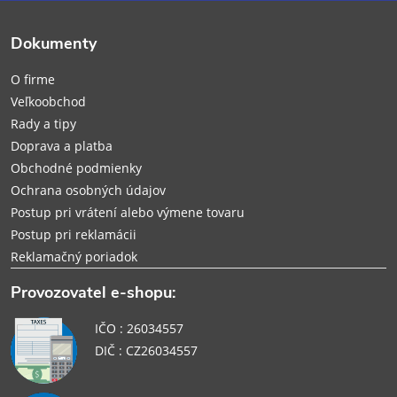
ä
Dokumenty
t
O firme
i
Veľkoobchod
Rady a tipy
e
Doprava a platba
Obchodné podmienky
Ochrana osobných údajov
Postup pri vrátení alebo výmene tovaru
Postup pri reklamácii
Reklamačný poriadok
Provozovatel e-shopu:
IČO : 26034557
DIČ : CZ26034557