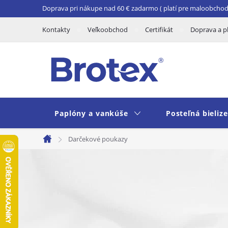
Prejsť
Doprava pri nákupe nad 60 € zadarmo ( platí pre maloobchod 
na
Kontakty
Veľkoobchod
Certifikát
Doprava a p
obsah
Paplóny a vankúše
Posteľná bieliz
Darčekové poukazy
Domov