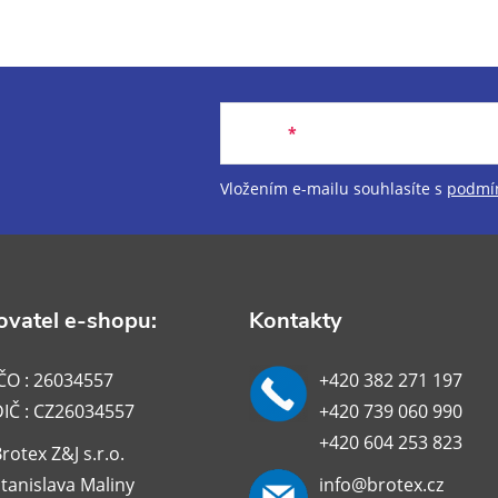
Email
Vložením e-mailu souhlasíte s
podmín
vatel e-shopu:
Kontakty
ČO : 26034557
+420 382 271 197
DIČ : CZ26034557
+420 739 060 990
+420 604 253 823
rotex Z&J s.r.o.
tanislava Maliny
info@brotex.cz