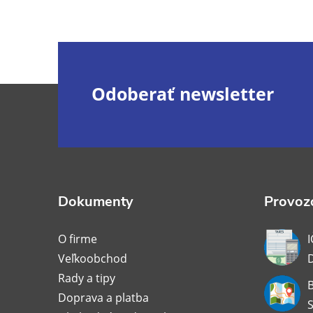
Z
Odoberať newsletter
á
p
ä
Dokumenty
Provozo
t
O firme
I
Veľkoobchod
i
Rady a tipy
B
Doprava a platba
e
S