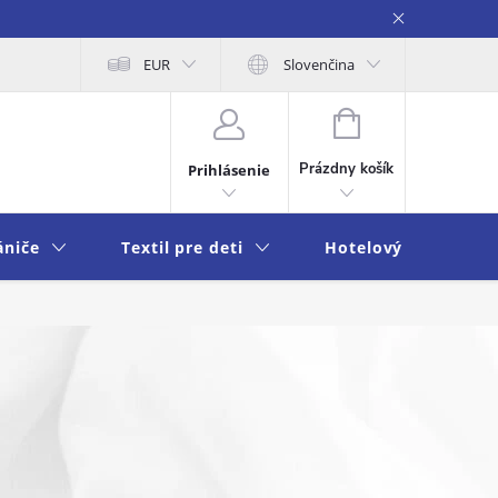
na osobných údajov
EUR
Moja objednávka
Slovenčina
NÁKUPNÝ
KOŠÍK
Prázdny košík
Prihlásenie
ániče
Textil pre deti
Hotelový textil