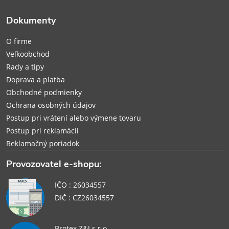
ä
Dokumenty
t
O firme
i
Veľkoobchod
Rady a tipy
e
Doprava a platba
Obchodné podmienky
Ochrana osobných údajov
Postup pri vrátení alebo výmene tovaru
Postup pri reklamácii
Reklamačný poriadok
Provozovatel e-shopu:
IČO : 26034557
DIČ : CZ26034557
Brotex Z&J s.r.o.