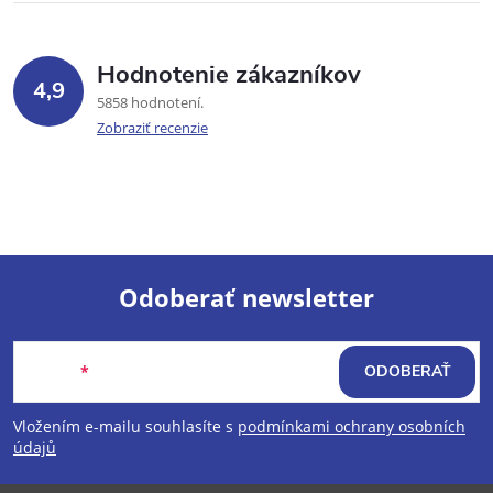
Hodnotenie zákazníkov
4,9
5858 hodnotení
Zobraziť recenzie
Odoberať newsletter
Z
Email
ODOBERAŤ
á
Vložením e-mailu souhlasíte s
podmínkami ochrany osobních
p
údajů