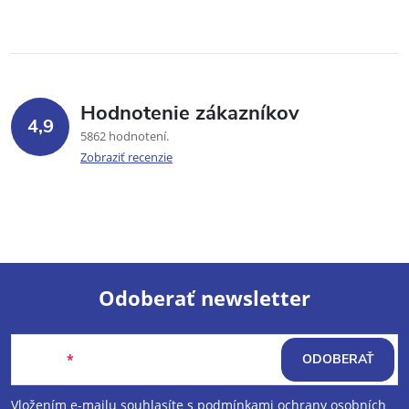
Hodnotenie zákazníkov
4,9
5862 hodnotení
Zobraziť recenzie
Odoberať newsletter
Z
Email
ODOBERAŤ
á
Vložením e-mailu souhlasíte s
podmínkami ochrany osobních