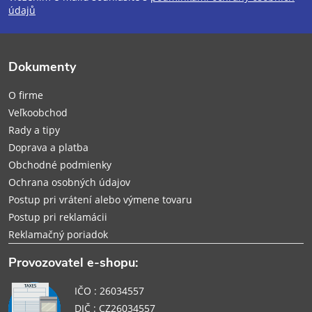
p
údajů
ä
Dokumenty
t
O firme
i
Veľkoobchod
Rady a tipy
e
Doprava a platba
Obchodné podmienky
Ochrana osobných údajov
Postup pri vrátení alebo výmene tovaru
Postup pri reklamácii
Reklamačný poriadok
Provozovatel e-shopu:
IČO : 26034557
DIČ : CZ26034557