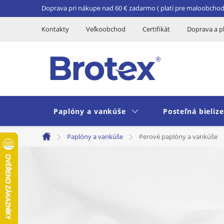
Prejsť
Doprava pri nákupe nad 60 € zadarmo ( platí pre maloobchod 
na
Kontakty
Veľkoobchod
Certifikát
Doprava a p
obsah
Paplóny a vankúše
Posteľná bieliz
Paplóny a vankúše
Perové paplóny a vankúše
Domov