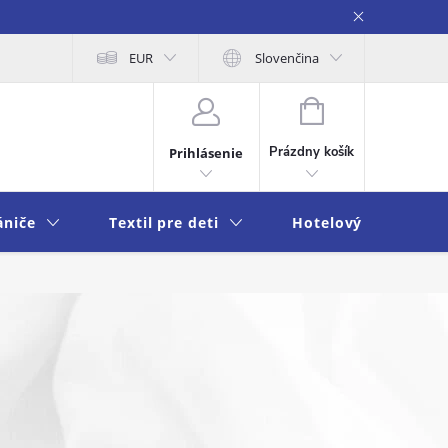
na osobných údajov
EUR
Moja objednávka
Slovenčina
NÁKUPNÝ
KOŠÍK
Prázdny košík
Prihlásenie
ániče
Textil pre deti
Hotelový textil