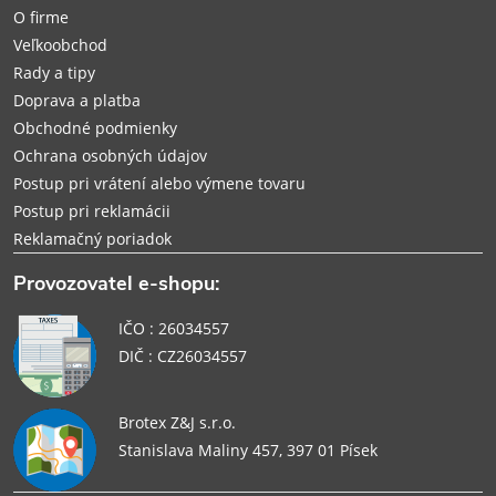
t
O firme
i
Veľkoobchod
Rady a tipy
e
Doprava a platba
Obchodné podmienky
Ochrana osobných údajov
Postup pri vrátení alebo výmene tovaru
Postup pri reklamácii
Reklamačný poriadok
Provozovatel e-shopu:
IČO : 26034557
DIČ : CZ26034557
Brotex Z&J s.r.o.
Stanislava Maliny 457, 397 01 Písek