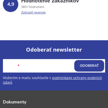
Hodnotenie zákazníkov
4,9
5851 hodnotení
Zobraziť recenzie
Odoberať newsletter
Z
Email
ODOBERAŤ
á
Vložením e-mailu souhlasíte s
podmínkami ochrany osobních
p
údajů
ä
Dokumenty