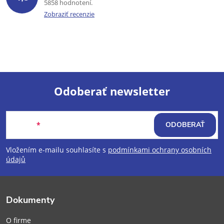
5858 hodnotení
Zobraziť recenzie
Odoberať newsletter
Z
Email
ODOBERAŤ
á
Vložením e-mailu souhlasíte s
podmínkami ochrany osobních
p
údajů
ä
Dokumenty
t
O firme