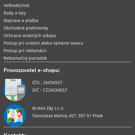
i
Veľkoobchod
Rady a tipy
e
Doprava a platba
Obchodné podmienky
Ochrana osobných údajov
Postup pri vrátení alebo výmene tovaru
Postup pri reklamácii
Reklamačný poriadok
Provozovatel e-shopu:
IČO : 26034557
DIČ : CZ26034557
Brotex Z&J s.r.o.
Stanislava Maliny 457, 397 01 Písek