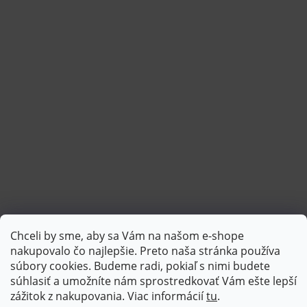
Chceli by sme, aby sa Vám na našom e-shope
Sledovať na Instagrame
nakupovalo čo najlepšie. Preto naša stránka používa
súbory cookies. Budeme radi, pokiaľ s nimi budete
súhlasiť a umožníte nám sprostredkovať Vám ešte lepší
PlatimPak
zážitok z nakupovania. Viac informácií
tu
.