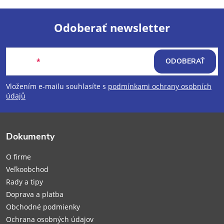
Odoberať newsletter
Z
Email
ODOBERAŤ
á
Vložením e-mailu souhlasíte s
podmínkami ochrany osobních
p
údajů
ä
Dokumenty
t
O firme
i
Veľkoobchod
Rady a tipy
e
Doprava a platba
Obchodné podmienky
Ochrana osobných údajov