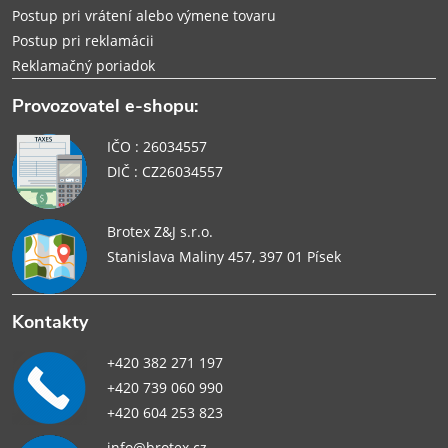
Postup pri vrátení alebo výmene tovaru
Postup pri reklamácii
Reklamačný poriadok
Provozovatel e-shopu:
IČO : 26034557
DIČ : CZ26034557
Brotex Z&J s.r.o.
Stanislava Maliny 457, 397 01 Písek
Kontakty
+420 382 271 197
+420 739 060 990
+420 604 253 823
info@brotex.cz