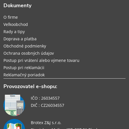
Dokumenty
t
O firme
i
Veľkoobchod
Rady a tipy
e
Doprava a platba
Obchodné podmienky
Ochrana osobných údajov
Postup pri vrátení alebo výmene tovaru
Postup pri reklamácii
Reklamačný poriadok
Provozovatel e-shopu:
IČO : 26034557
DIČ : CZ26034557
Brotex Z&J s.r.o.