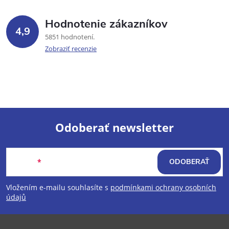
Hodnotenie zákazníkov
4,9
5851 hodnotení
Zobraziť recenzie
Odoberať newsletter
Z
Email
ODOBERAŤ
á
Vložením e-mailu souhlasíte s
podmínkami ochrany osobních
p
údajů
ä