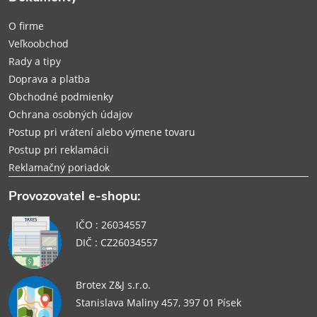
t
O firme
i
Veľkoobchod
Rady a tipy
e
Doprava a platba
Obchodné podmienky
Ochrana osobných údajov
Postup pri vrátení alebo výmene tovaru
Postup pri reklamácii
Reklamačný poriadok
Provozovatel e-shopu:
IČO : 26034557
DIČ : CZ26034557
Brotex Z&J s.r.o.
Stanislava Maliny 457, 397 01 Písek