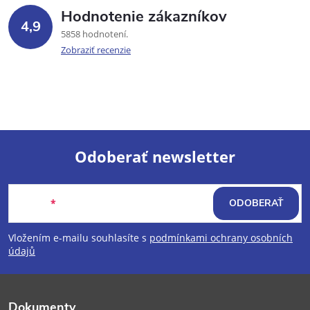
Hodnotenie zákazníkov
4,9
5858 hodnotení
Zobraziť recenzie
Odoberať newsletter
Z
Email
ODOBERAŤ
á
Vložením e-mailu souhlasíte s
podmínkami ochrany osobních
p
údajů
ä
Dokumenty