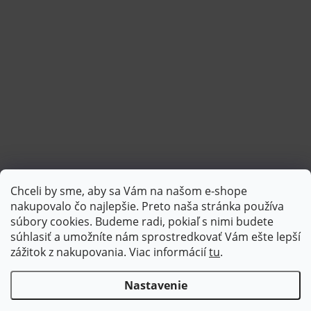
Chceli by sme, aby sa Vám na našom e-shope
Sledovať na Instagrame
nakupovalo čo najlepšie. Preto naša stránka používa
súbory cookies. Budeme radi, pokiaľ s nimi budete
súhlasiť a umožníte nám sprostredkovať Vám ešte lepší
PlatimPak
zážitok z nakupovania. Viac informácií
tu
.
Nastavenie
Copyright 2026
Brotex | Kvalitný bytový textil
. Všetky práva