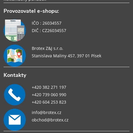
Provozovatel e-shopu:
IČO : 26034557
DIČ : CZ26034557
Brotex Z&J s.r.o.
Stanislava Maliny 457, 397 01 Písek
Kontakty
+420 382 271 197
+420 739 060 990
+420 604 253 823
info@brotex.cz
obchod@brotex.cz