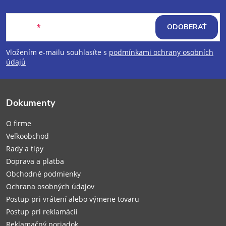
Z
Email
ODOBERAŤ
á
Vložením e-mailu souhlasíte s
podmínkami ochrany osobních
p
údajů
ä
Dokumenty
t
O firme
i
Veľkoobchod
Rady a tipy
e
Doprava a platba
Obchodné podmienky
Ochrana osobných údajov
Postup pri vrátení alebo výmene tovaru
Postup pri reklamácii
Reklamačný poriadok