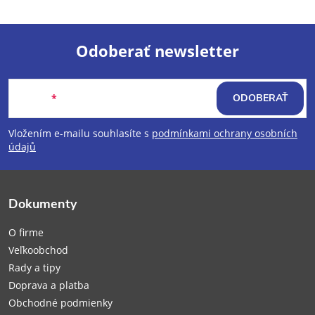
Odoberať newsletter
Z
Email
ODOBERAŤ
á
Vložením e-mailu souhlasíte s
podmínkami ochrany osobních
p
údajů
ä
Dokumenty
t
O firme
i
Veľkoobchod
Rady a tipy
e
Doprava a platba
Obchodné podmienky