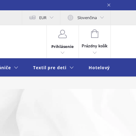
na osobných údajov
EUR
Moja objednávka
Slovenčina
NÁKUPNÝ
KOŠÍK
Prázdny košík
Prihlásenie
ániče
Textil pre deti
Hotelový textil