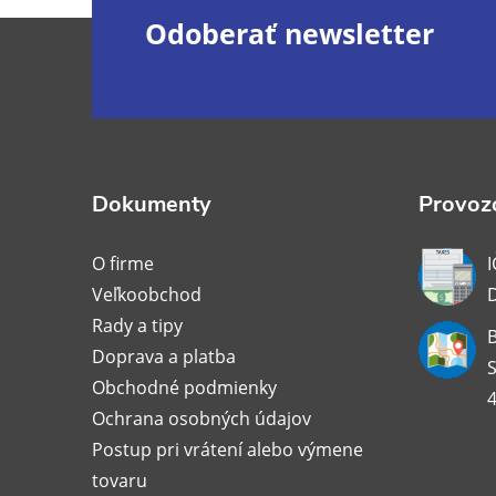
Z
Odoberať newsletter
á
p
ä
Dokumenty
Provozo
t
O firme
I
Veľkoobchod
i
Rady a tipy
B
Doprava a platba
e
S
Obchodné podmienky
4
Ochrana osobných údajov
Postup pri vrátení alebo výmene
tovaru