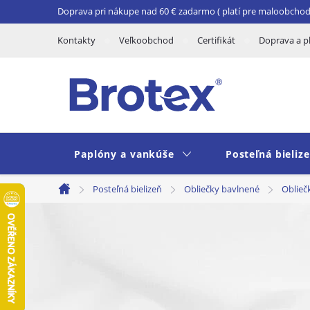
Prejsť
Doprava pri nákupe nad 60 € zadarmo ( platí pre maloobchod 
na
Kontakty
Veľkoobchod
Certifikát
Doprava a p
obsah
Paplóny a vankúše
Posteľná bieliz
Posteľná bielizeň
Obliečky bavlnené
Oblieč
Domov