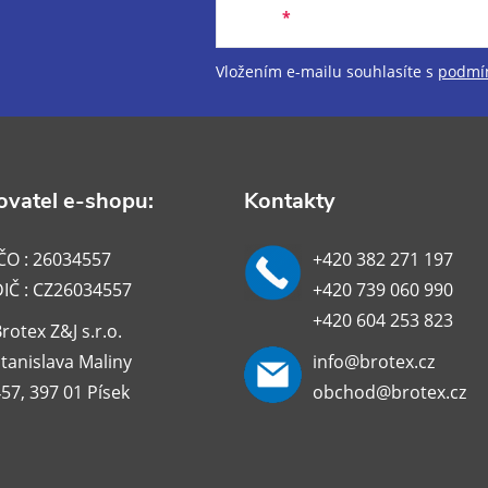
Email
Vložením e-mailu souhlasíte s
podmín
vatel e-shopu:
Kontakty
ČO : 26034557
+420 382 271 197
DIČ : CZ26034557
+420 739 060 990
+420 604 253 823
rotex Z&J s.r.o.
tanislava Maliny
info@brotex.cz
57, 397 01 Písek
obchod@brotex.cz