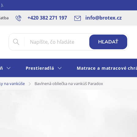
).
+420 382 271 197
info@brotex.cz
latba SK
Blog
Rady a tipy
Obchodné podmienky
Ochra
HĽADAŤ
eň
Prestieradlá
Matrace a matracové chr
ky na vankúše
Bavlnená obliečka na vankúš Paradox