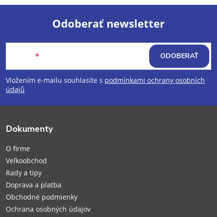
Odoberať newsletter
Z
Email
ODOBERAŤ
á
Vložením e-mailu souhlasíte s
podmínkami ochrany osobních
p
údajů
ä
Dokumenty
t
O firme
i
Veľkoobchod
Rady a tipy
e
Doprava a platba
Obchodné podmienky
Ochrana osobných údajov