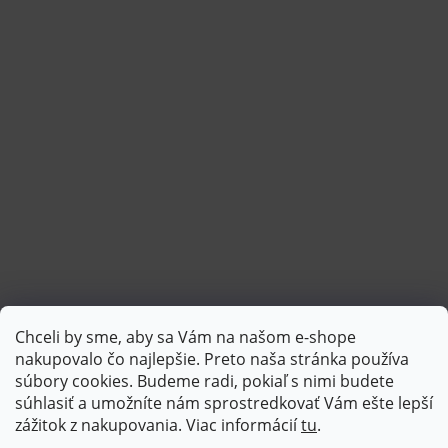
Chceli by sme, aby sa Vám na našom e-shope
Sledovať na Instagrame
nakupovalo čo najlepšie. Preto naša stránka používa
súbory cookies. Budeme radi, pokiaľ s nimi budete
súhlasiť a umožníte nám sprostredkovať Vám ešte lepší
PlatimPak
zážitok z nakupovania. Viac informácií
tu
.