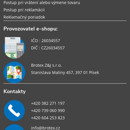
Postup pri vrátení alebo výmene tovaru
Postup pri reklamácii
Reklamačný poriadok
Provozovatel e-shopu:
IČO : 26034557
DIČ : CZ26034557
Brotex Z&J s.r.o.
Stanislava Maliny 457, 397 01 Písek
Kontakty
+420 382 271 197
+420 739 060 990
+420 604 253 823
info@brotex.cz