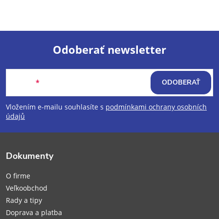
Odoberať newsletter
Z
Email
ODOBERAŤ
á
Vložením e-mailu souhlasíte s
podmínkami ochrany osobních
p
údajů
ä
Dokumenty
t
O firme
i
Veľkoobchod
Rady a tipy
e
Doprava a platba