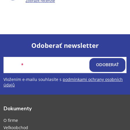
Zobraziť recenzie
Odoberať newsletter
Z
Email
ODOBERAŤ
á
Vložením e-mailu souhlasíte s
podmínkami ochrany osobních
p
údajů
ä
Dokumenty
t
O firme
Veľkoobchod