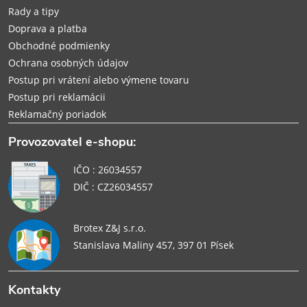
i
Rady a tipy
e
Doprava a platba
Obchodné podmienky
Ochrana osobných údajov
Postup pri vrátení alebo výmene tovaru
Postup pri reklamácii
Reklamačný poriadok
Provozovatel e-shopu:
IČO : 26034557
DIČ : CZ26034557
Brotex Z&J s.r.o.
Stanislava Maliny 457, 397 01 Písek
Kontakty