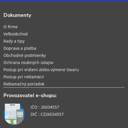
ä
Dokumenty
t
O firme
i
Veľkoobchod
Rady a tipy
e
Doprava a platba
Obchodné podmienky
Ochrana osobných údajov
Postup pri vrátení alebo výmene tovaru
Postup pri reklamácii
Reklamačný poriadok
Provozovatel e-shopu:
IČO : 26034557
DIČ : CZ26034557