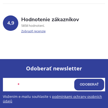
Hodnotenie zákazníkov
4,9
5858 hodnotení
Zobraziť recenzie
Odoberať newsletter
Z
Email
ODOBERAŤ
á
Vložením e-mailu souhlasíte s
podmínkami ochrany osobních
p
údajů