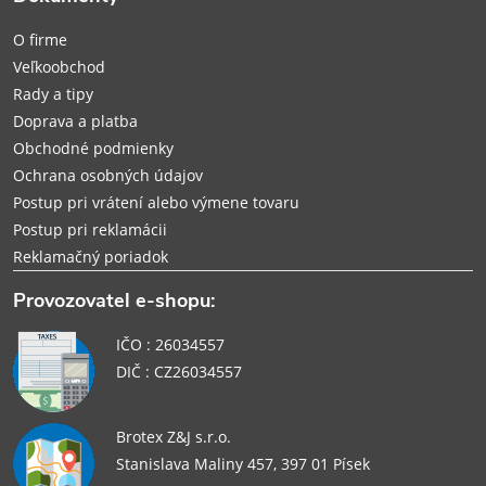
t
O firme
i
Veľkoobchod
Rady a tipy
e
Doprava a platba
Obchodné podmienky
Ochrana osobných údajov
Postup pri vrátení alebo výmene tovaru
Postup pri reklamácii
Reklamačný poriadok
Provozovatel e-shopu:
IČO : 26034557
DIČ : CZ26034557
Brotex Z&J s.r.o.
Stanislava Maliny 457, 397 01 Písek