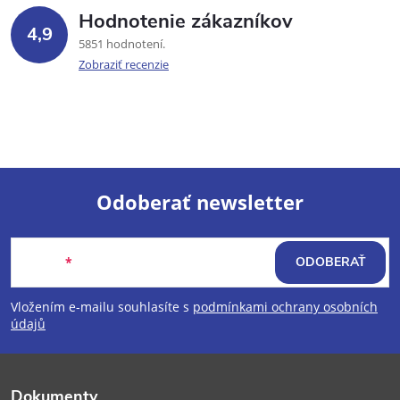
Hodnotenie zákazníkov
4,9
5851 hodnotení
Zobraziť recenzie
Odoberať newsletter
Z
Email
ODOBERAŤ
á
Vložením e-mailu souhlasíte s
podmínkami ochrany osobních
p
údajů
ä
Dokumenty