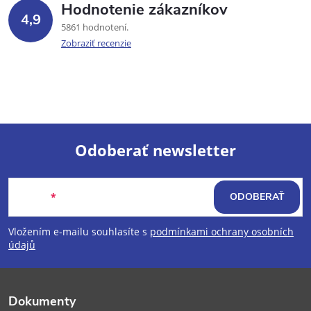
Hodnotenie zákazníkov
4,9
5861 hodnotení
Zobraziť recenzie
Odoberať newsletter
Z
Email
ODOBERAŤ
á
Vložením e-mailu souhlasíte s
podmínkami ochrany osobních
p
údajů
ä
Dokumenty