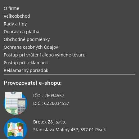
t
O firme
i
Veľkoobchod
Rady a tipy
e
Doprava a platba
Obchodné podmienky
Ochrana osobných údajov
Postup pri vrátení alebo výmene tovaru
Postup pri reklamácii
Reklamačný poriadok
Provozovatel e-shopu:
IČO : 26034557
DIČ : CZ26034557
Brotex Z&J s.r.o.
Stanislava Maliny 457, 397 01 Písek