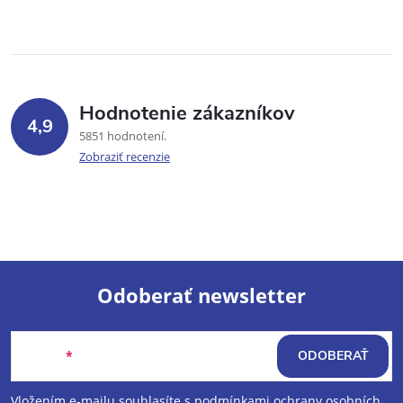
Hodnotenie zákazníkov
4,9
5851 hodnotení
Zobraziť recenzie
Odoberať newsletter
Z
Email
ODOBERAŤ
á
Vložením e-mailu souhlasíte s
podmínkami ochrany osobních