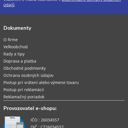
p
údajů
ä
Dokumenty
t
O firme
i
Veľkoobchod
Rady a tipy
e
Doprava a platba
Obchodné podmienky
Ochrana osobných údajov
Postup pri vrátení alebo výmene tovaru
Postup pri reklamácii
Reklamačný poriadok
Provozovatel e-shopu:
IČO : 26034557
DIČ : CZ26034557