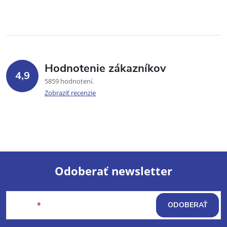
Hodnotenie zákazníkov
4,9
5859 hodnotení
Zobraziť recenzie
Odoberať newsletter
Z
Email
ODOBERAŤ
á