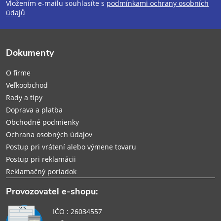
Vložením e-mailu souhlasíte s
podmínkami ochrany osobních
p
údajů
ä
Dokumenty
t
O firme
i
Veľkoobchod
Rady a tipy
e
Doprava a platba
Obchodné podmienky
Ochrana osobných údajov
Postup pri vrátení alebo výmene tovaru
Postup pri reklamácii
Reklamačný poriadok
Provozovatel e-shopu:
IČO : 26034557