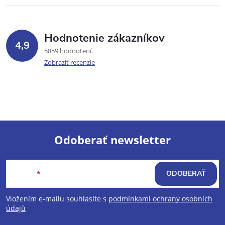
Hodnotenie zákazníkov
4,9
5859 hodnotení
Zobraziť recenzie
Odoberať newsletter
Z
Email
ODOBERAŤ
á
Vložením e-mailu souhlasíte s
podmínkami ochrany osobních
p
údajů