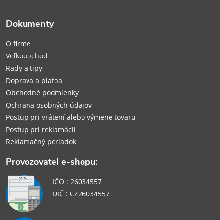
ä
Dokumenty
t
O firme
i
Veľkoobchod
Rady a tipy
e
Doprava a platba
Obchodné podmienky
Ochrana osobných údajov
Postup pri vrátení alebo výmene tovaru
Postup pri reklamácii
Reklamačný poriadok
Provozovatel e-shopu:
IČO : 26034557
DIČ : CZ26034557