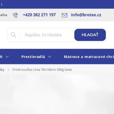
).
+420 382 271 197
info@brotex.cz
latba SK
Blog
Rady a tipy
Obchodné podmienky
Ochra
HĽADAŤ
eň
Prestieradlá
Matrace a matracové chr
šky
Froté osuška Línia 70x140cm 500g biela