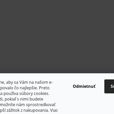
sme, aby sa Vám na našom e-
Odmietnuť
S
ovalo čo najlepšie. Preto
a používa súbory cookies.
, pokiaľ s nimi budete
 umožníte nám sprostredkovať
PlatimPak
pší zážitok z nakupovania. Viac