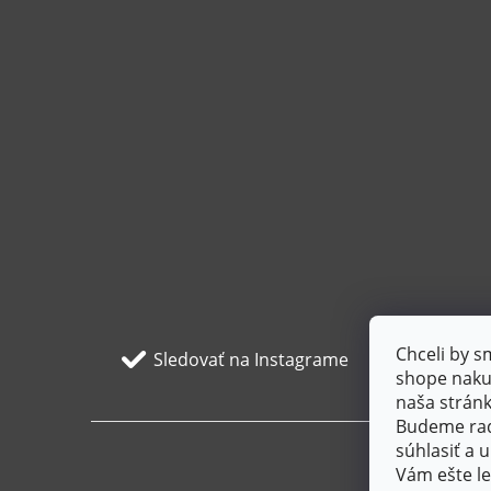
Chceli by 
Sledovať na Instagrame
shope nakup
naša stránk
Budeme radi
súhlasiť a
Vám ešte le