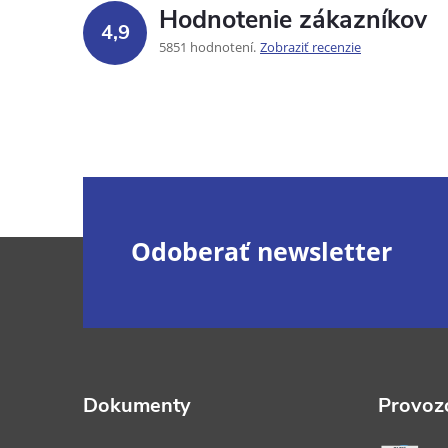
Hodnotenie zákazníkov
4,9
5851 hodnotení
Zobraziť recenzie
Z
Odoberať newsletter
á
p
ä
Dokumenty
Provozo