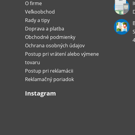
t
O firme
I
Veľkoobchod
i
Rady a tipy
B
Doprava a platba
e
S
Obchodné podmienky
4
Ochrana osobných údajov
Postup pri vrátení alebo výmene
tovaru
Postup pri reklamácii
Reklamačný poriadok
Instagram