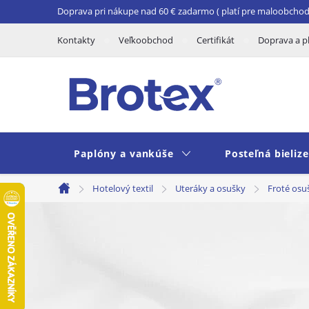
Prejsť
Doprava pri nákupe nad 60 € zadarmo ( platí pre maloobchod 
na
Kontakty
Veľkoobchod
Certifikát
Doprava a p
obsah
Paplóny a vankúše
Posteľná bieliz
Hotelový textil
Uteráky a osušky
Froté osu
Domov