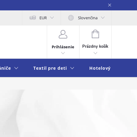
na osobných údajov
EUR
Moja objednávka
Slovenčina
NÁKUPNÝ
KOŠÍK
Prázdny košík
Prihlásenie
ániče
Textil pre deti
Hotelový textil