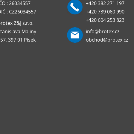
ČO : 26034557
+420 382 271 197
DIČ : CZ26034557
+420 739 060 990
+420 604 253 823
rotex Z&J s.r.o.
tanislava Maliny
info@brotex.cz
57, 397 01 Písek
obchod@brotex.cz