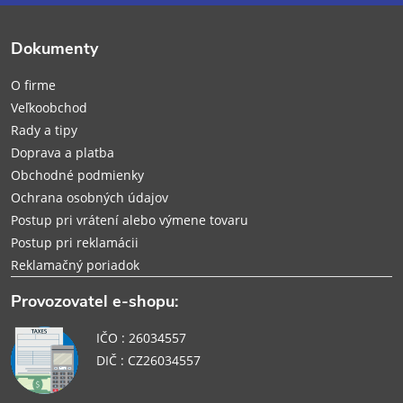
ä
Dokumenty
t
O firme
i
Veľkoobchod
Rady a tipy
e
Doprava a platba
Obchodné podmienky
Ochrana osobných údajov
Postup pri vrátení alebo výmene tovaru
Postup pri reklamácii
Reklamačný poriadok
Provozovatel e-shopu:
IČO : 26034557
DIČ : CZ26034557