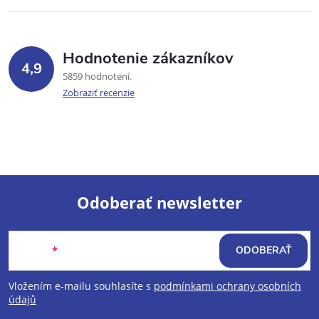
Hodnotenie zákazníkov
4,9
5859 hodnotení
Zobraziť recenzie
Odoberať newsletter
Z
Email
ODOBERAŤ
á
Vložením e-mailu souhlasíte s
podmínkami ochrany osobních
p
údajů