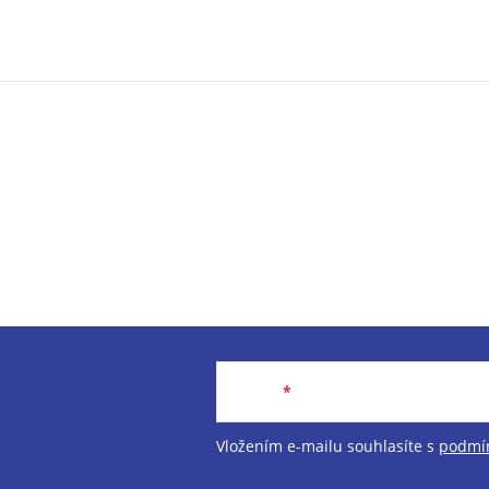
Email
Vložením e-mailu souhlasíte s
podmín