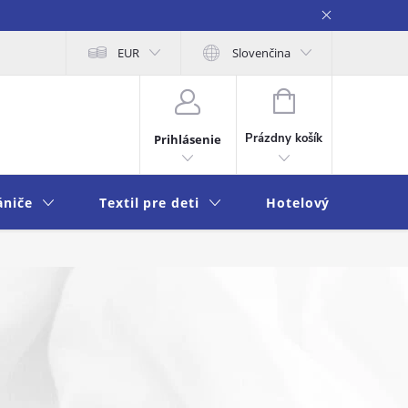
na osobných údajov
EUR
Moja objednávka
Slovenčina
NÁKUPNÝ
KOŠÍK
Prázdny košík
Prihlásenie
ániče
Textil pre deti
Hotelový textil