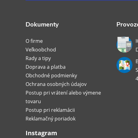
p
ä
Dokumenty
Provozo
t
O firme
I
Veľkoobchod
i
Rady a tipy
B
Doprava a platba
e
S
Obchodné podmienky
4
Ochrana osobných údajov
Postup pri vrátení alebo výmene
tovaru
Postup pri reklamácii
Reklamačný poriadok
Instagram