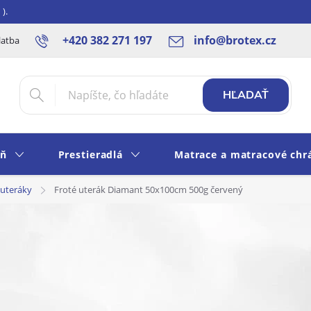
).
+420 382 271 197
info@brotex.cz
latba SK
Blog
Rady a tipy
Obchodné podmienky
Ochra
HĽADAŤ
eň
Prestieradlá
Matrace a matracové chr
 uteráky
Froté uterák Diamant 50x100cm 500g červený