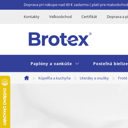
Prejsť
Doprava pri nákupe nad 60 € zadarmo ( platí pre maloobchod 
na
Kontakty
Veľkoobchod
Certifikát
Doprava a p
obsah
Paplóny a vankúše
Posteľná bieliz
Kúpeľňa a kuchyňa
Uteráky a osušky
Froté
Domov