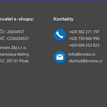
vatel e-shopu:
Kontakty
ČO : 26034557
+420 382 271 197
DIČ : CZ26034557
+420 739 060 990
+420 604 253 823
rotex Z&J s.r.o.
tanislava Maliny
info@brotex.cz
57, 397 01 Písek
obchod@brotex.cz