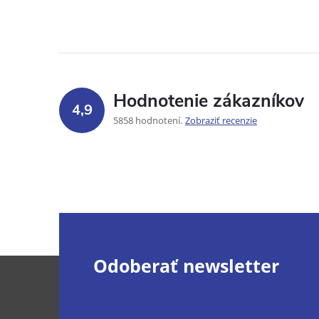
Hodnotenie zákazníkov
4,9
5858 hodnotení
Zobraziť recenzie
Z
Odoberať newsletter
á