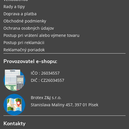
i
Rady a tipy
e
Doprava a platba
Obchodné podmienky
Ochrana osobných údajov
Postup pri vrátení alebo výmene tovaru
Postup pri reklamácii
Reklamačný poriadok
Provozovatel e-shopu:
IČO : 26034557
DIČ : CZ26034557
Brotex Z&J s.r.o.
Stanislava Maliny 457, 397 01 Písek
Kontakty