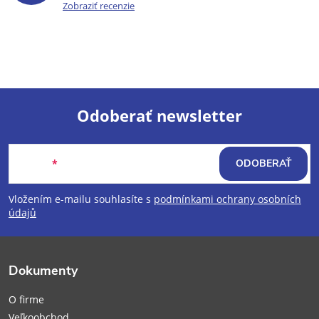
Zobraziť recenzie
Odoberať newsletter
Z
Email
ODOBERAŤ
á
Vložením e-mailu souhlasíte s
podmínkami ochrany osobních
p
údajů
ä
Dokumenty
t
O firme
Veľkoobchod