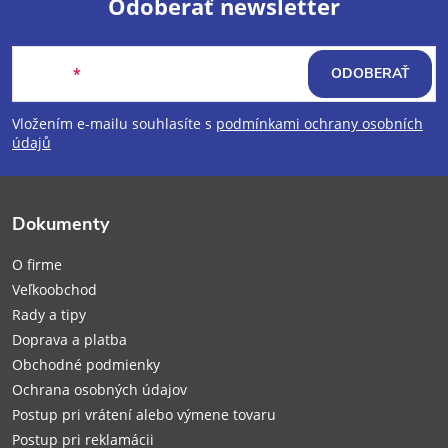
Odoberať newsletter
Z
Email
ODOBERAŤ
á
Vložením e-mailu souhlasíte s
podmínkami ochrany osobních
p
údajů
ä
Dokumenty
t
O firme
i
Veľkoobchod
Rady a tipy
e
Doprava a platba
Obchodné podmienky
Ochrana osobných údajov
Postup pri vrátení alebo výmene tovaru
Postup pri reklamácii