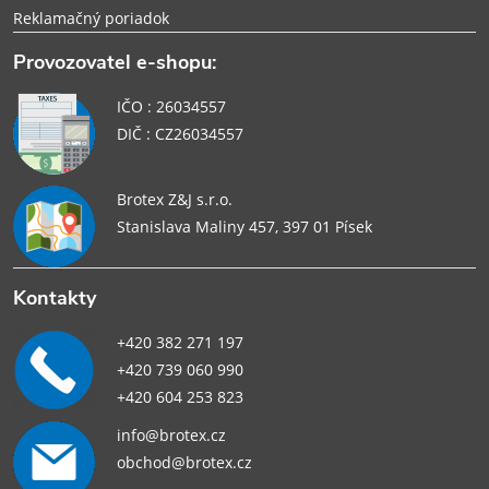
Reklamačný poriadok
Provozovatel e-shopu:
IČO : 26034557
DIČ : CZ26034557
Brotex Z&J s.r.o.
Stanislava Maliny 457, 397 01 Písek
Kontakty
+420 382 271 197
+420 739 060 990
+420 604 253 823
info@brotex.cz
obchod@brotex.cz