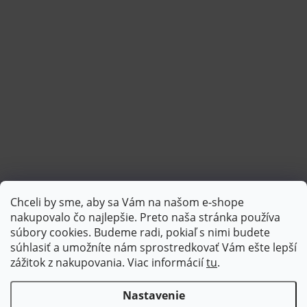
Chceli by sme, aby sa Vám na našom e-shope
Sledovať na Instagrame
nakupovalo čo najlepšie. Preto naša stránka používa
súbory cookies. Budeme radi, pokiaľ s nimi budete
súhlasiť a umožníte nám sprostredkovať Vám ešte lepší
PlatimPak
zážitok z nakupovania. Viac informácií
tu
.
Nastavenie