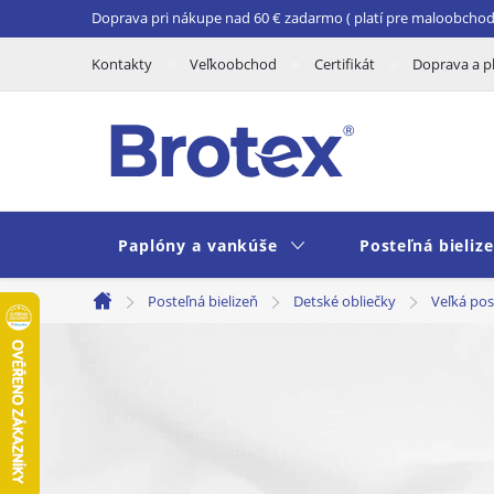
Prejsť
Doprava pri nákupe nad 60 € zadarmo ( platí pre maloobchod 
na
Kontakty
Veľkoobchod
Certifikát
Doprava a p
obsah
Paplóny a vankúše
Posteľná bieliz
Posteľná bielizeň
Detské obliečky
Veľká pos
Domov