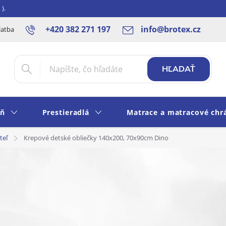
).
+420 382 271 197
info@brotex.cz
latba SK
Blog
Rady a tipy
Obchodné podmienky
Ochra
HĽADAŤ
eň
Prestieradlá
Matrace a matracové chr
teľ
Krepové detské obliečky 140x200, 70x90cm Dino