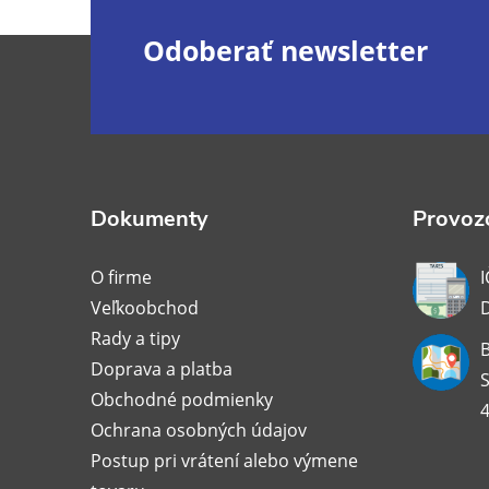
Z
Odoberať newsletter
á
p
ä
Dokumenty
Provozo
t
O firme
I
Veľkoobchod
i
Rady a tipy
B
Doprava a platba
e
S
Obchodné podmienky
4
Ochrana osobných údajov
Postup pri vrátení alebo výmene