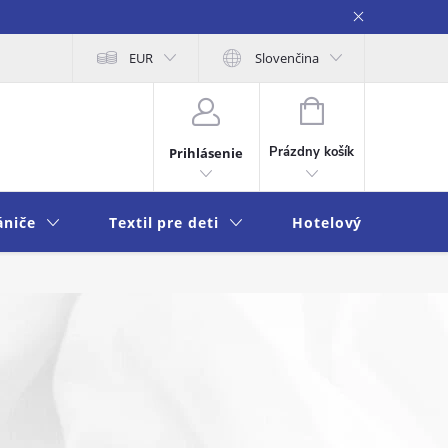
na osobných údajov
EUR
Moja objednávka
Slovenčina
NÁKUPNÝ
KOŠÍK
Prázdny košík
Prihlásenie
ániče
Textil pre deti
Hotelový textil