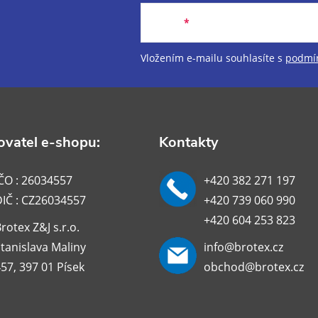
Email
Vložením e-mailu souhlasíte s
podmín
vatel e-shopu:
Kontakty
ČO : 26034557
+420 382 271 197
DIČ : CZ26034557
+420 739 060 990
+420 604 253 823
rotex Z&J s.r.o.
tanislava Maliny
info@brotex.cz
57, 397 01 Písek
obchod@brotex.cz