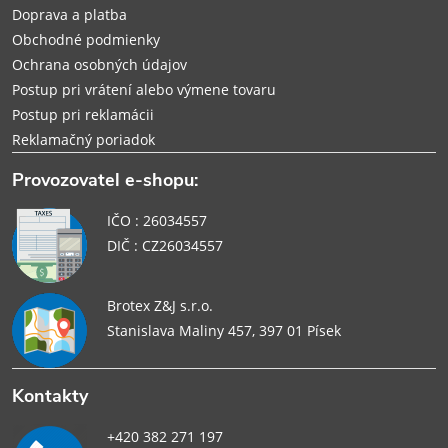
e
Doprava a platba
Obchodné podmienky
Ochrana osobných údajov
Postup pri vrátení alebo výmene tovaru
Postup pri reklamácii
Reklamačný poriadok
Provozovatel e-shopu:
IČO : 26034557
DIČ : CZ26034557
Brotex Z&J s.r.o.
Stanislava Maliny 457, 397 01 Písek
Kontakty
+420 382 271 197