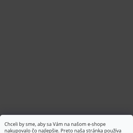
Chceli by sme, aby sa Vám na našom e-shope
Sledovať na Instagrame
nakupovalo čo najlepšie. Preto naša stránka používa