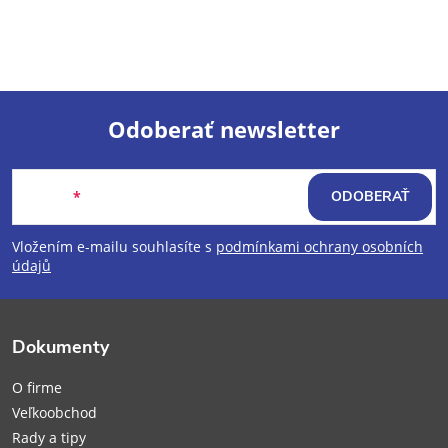
Odoberať newsletter
Z
Email
ODOBERAŤ
á
Vložením e-mailu souhlasíte s
podmínkami ochrany osobních
p
údajů
ä
Dokumenty
t
O firme
i
Veľkoobchod
Rady a tipy