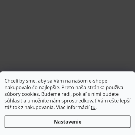
Chceli by sme, aby sa Vám na našom e-shope
Sledovať na Instagrame
nakupovalo čo najlepšie. Preto naša stránka používa
súbory cookies. Budeme radi, pokiaľ s nimi budete
súhlasiť a umožníte nám sprostredkovať Vám ešte lepší
PlatimPak
zážitok z nakupovania. Viac informácií
tu
.
Nastavenie
Copyright 2026
Brotex | Kvalitný bytový textil
. Všetky práva