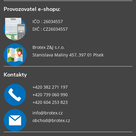
Provozovatel e-shopu:
IČO : 26034557
DIČ : CZ26034557
Brotex Z&J s.r.o.
Stanislava Maliny 457, 397 01 Písek
Kontakty
+420 382 271 197
+420 739 060 990
+420 604 253 823
info@brotex.cz
obchod@brotex.cz