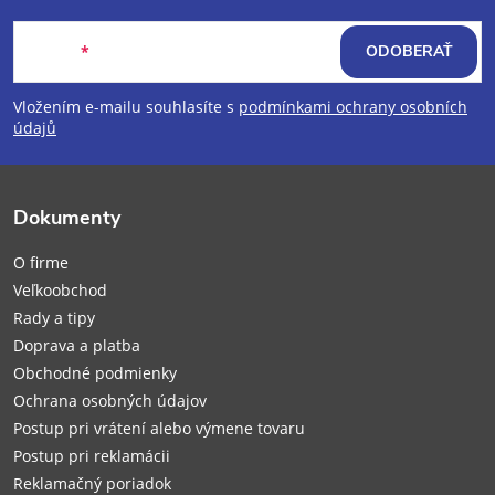
Z
Email
ODOBERAŤ
á
Vložením e-mailu souhlasíte s
podmínkami ochrany osobních
p
údajů
ä
Dokumenty
t
O firme
i
Veľkoobchod
Rady a tipy
e
Doprava a platba
Obchodné podmienky
Ochrana osobných údajov
Postup pri vrátení alebo výmene tovaru
Postup pri reklamácii
Reklamačný poriadok