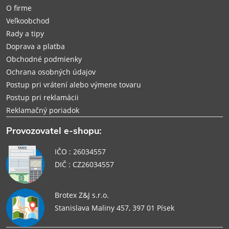
t
O firme
i
Veľkoobchod
Rady a tipy
e
Doprava a platba
Obchodné podmienky
Ochrana osobných údajov
Postup pri vrátení alebo výmene tovaru
Postup pri reklamácii
Reklamačný poriadok
Provozovatel e-shopu:
IČO : 26034557
DIČ : CZ26034557
Brotex Z&J s.r.o.
Stanislava Maliny 457, 397 01 Písek