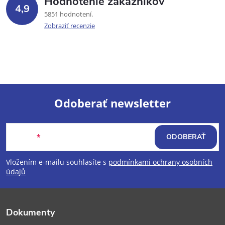
Hodnotenie zákazníkov
4,9
5851 hodnotení
Zobraziť recenzie
Odoberať newsletter
Z
Email
ODOBERAŤ
á
Vložením e-mailu souhlasíte s
podmínkami ochrany osobních
p
údajů
ä
Dokumenty