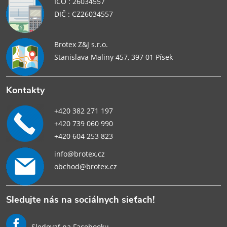
IČO : 26034557
DIČ : CZ26034557
Brotex Z&J s.r.o.
Stanislava Maliny 457, 397 01 Písek
Kontakty
+420 382 271 197
+420 739 060 990
+420 604 253 823
info@brotex.cz
obchod@brotex.cz
Sledujte nás na sociálnych sieťach!
Sledovať na Facebooku