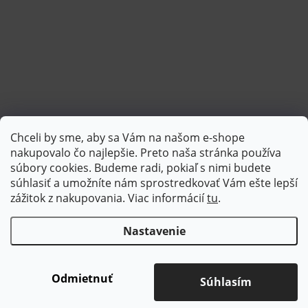
Chceli by sme, aby sa Vám na našom e-shope
Sledovať na Instagrame
nakupovalo čo najlepšie. Preto naša stránka používa
súbory cookies. Budeme radi, pokiaľ s nimi budete
súhlasiť a umožníte nám sprostredkovať Vám ešte lepší
PlatimPak
zážitok z nakupovania. Viac informácií
tu
.
Nastavenie
Copyright 2026
Brotex | Kvalitný bytový textil
. Všetky práva
vyhradené.
Upraviť nastavenie cookies
Odmietnuť
Súhlasím
Vytvoril Shoptet