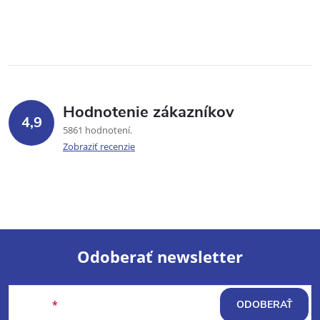
Hodnotenie zákazníkov
4,9
5861 hodnotení
Zobraziť recenzie
Odoberať newsletter
Z
Email
ODOBERAŤ