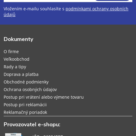
á
Vložením e-mailu souhlasíte s
podmínkami ochrany osobních
p
údajů
ä
Dokumenty
t
O firme
i
Veľkoobchod
Rady a tipy
e
Doprava a platba
Obchodné podmienky
Ochrana osobných údajov
Postup pri vrátení alebo výmene tovaru
Postup pri reklamácii
Reklamačný poriadok
Provozovatel e-shopu: