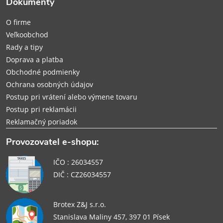
Dokumenty
t
O firme
i
Veľkoobchod
Rady a tipy
e
Doprava a platba
Obchodné podmienky
Ochrana osobných údajov
Postup pri vrátení alebo výmene tovaru
Postup pri reklamácii
Reklamačný poriadok
Provozovatel e-shopu:
IČO : 26034557
DIČ : CZ26034557
Brotex Z&J s.r.o.
Stanislava Maliny 457, 397 01 Písek