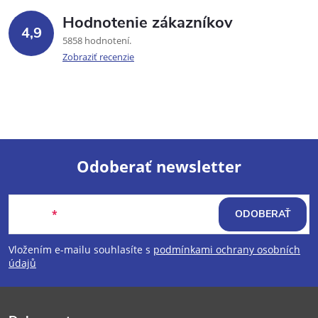
Hodnotenie zákazníkov
4,9
5858 hodnotení
Zobraziť recenzie
Odoberať newsletter
Z
Email
ODOBERAŤ
á
Vložením e-mailu souhlasíte s
podmínkami ochrany osobních
p
údajů
ä