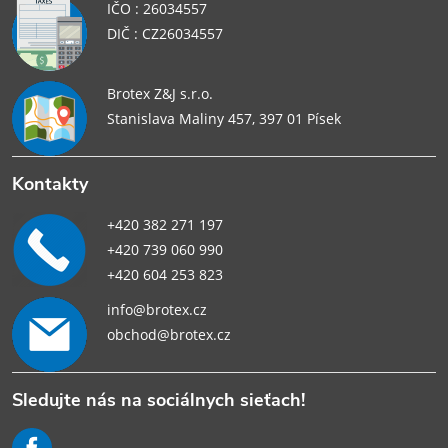
IČO : 26034557
DIČ : CZ26034557
Brotex Z&J s.r.o.
Stanislava Maliny 457, 397 01 Písek
Kontakty
+420 382 271 197
+420 739 060 990
+420 604 253 823
info@brotex.cz
obchod@brotex.cz
Sledujte nás na sociálnych sieťach!