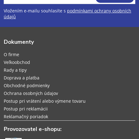
á
Vložením e-mailu souhlasíte s
podmínkami ochrany osobních
p
údajů
ä
Dokumenty
t
O firme
i
Veľkoobchod
Rady a tipy
e
Doprava a platba
Obchodné podmienky
Ochrana osobných údajov
Postup pri vrátení alebo výmene tovaru
Postup pri reklamácii
Reklamačný poriadok
Provozovatel e-shopu: