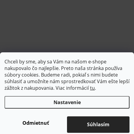
Chceli by sme, aby sa Vám na našom e-shope
Sledovať na Instagrame
nakupovalo čo najlepšie. Preto naša stránka používa
súbory cookies. Budeme radi, pokiaľ s nimi budete
súhlasiť a umožníte nám sprostredkovať Vám ešte lepší
PlatimPak
zážitok z nakupovania. Viac informácií
tu
.
Nastavenie
Copyright 2026
Brotex | Kvalitný bytový textil
. Všetky práva
vyhradené.
Upraviť nastavenie cookies
Odmietnuť
Súhlasím
Vytvoril Shoptet