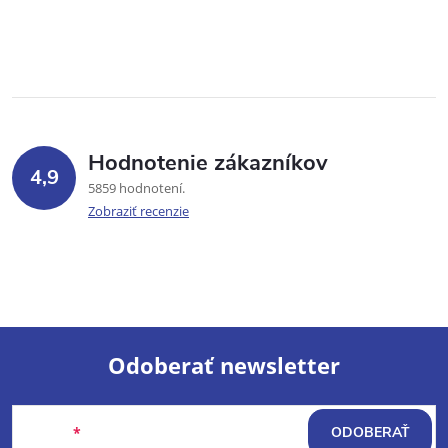
Hodnotenie zákazníkov
4,9
5859 hodnotení
Zobraziť recenzie
Odoberať newsletter
Z
Email
ODOBERAŤ